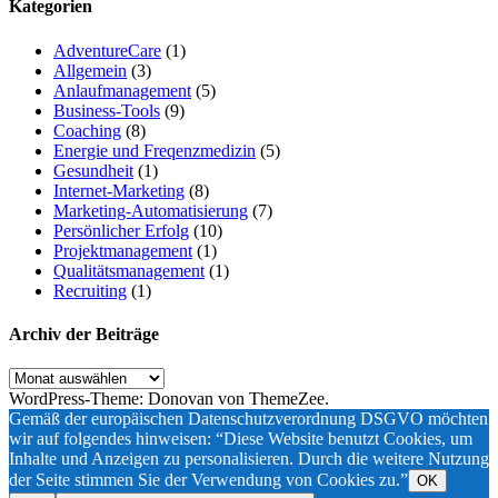
Kategorien
AdventureCare
(1)
Allgemein
(3)
Anlaufmanagement
(5)
Business-Tools
(9)
Coaching
(8)
Energie und Freqenzmedizin
(5)
Gesundheit
(1)
Internet-Marketing
(8)
Marketing-Automatisierung
(7)
Persönlicher Erfolg
(10)
Projektmanagement
(1)
Qualitätsmanagement
(1)
Recruiting
(1)
Archiv der Beiträge
Archiv
der
WordPress-Theme: Donovan von ThemeZee.
Beiträge
Gemäß der europäischen Datenschutzverordnung DSGVO möchten
wir auf folgendes hinweisen: “Diese Website benutzt Cookies, um
Inhalte und Anzeigen zu personalisieren. Durch die weitere Nutzung
der Seite stimmen Sie der Verwendung von Cookies zu.”
OK