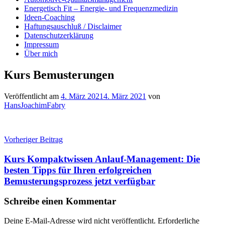
Energetisch Fit – Energie- und Frequenzmedizin
Ideen-Coaching
Haftungsauschluß / Disclaimer
Datenschutzerklärung
Impressum
Über mich
Kurs Bemusterungen
Veröffentlicht am
4. März 2021
4. März 2021
von
HansJoachimFabry
Beitragsnavigation
Vorheriger Beitrag
Kurs Kompaktwissen Anlauf-Management: Die
besten Tipps für Ihren erfolgreichen
Bemusterungsprozess jetzt verfügbar
Schreibe einen Kommentar
Deine E-Mail-Adresse wird nicht veröffentlicht.
Erforderliche