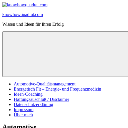
Zum
Inhalt
knowhowquadrat.com
springen
Wissen und Ideen für Ihren Erfolg
Automotive-Qualitätsmanagement
Energetisch Fit – Energie- und Frequenzmedizin
Ideen-Coaching
Haftungsauschluß / Disclaimer
Datenschutzerklärung
Impressum
Über mich
Automotive