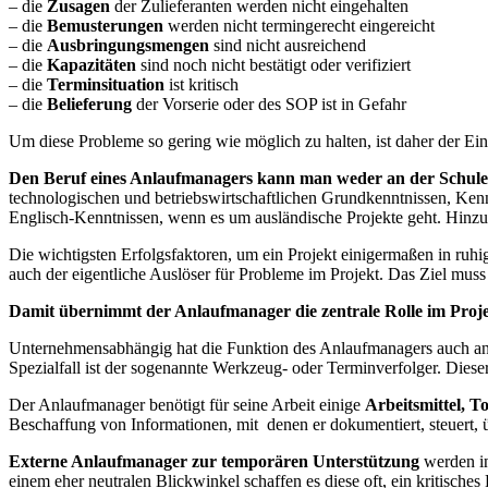
– die
Zusagen
der Zulieferanten werden nicht eingehalten
– die
Bemusterungen
werden nicht termingerecht eingereicht
– die
Ausbringungsmengen
sind nicht ausreichend
– die
Kapazitäten
sind noch nicht bestätigt oder verifiziert
– die
Terminsituation
ist kritisch
– die
Belieferung
der Vorserie oder des SOP ist in Gefahr
Um diese Probleme so gering wie möglich zu halten, ist daher der E
Den Beruf eines Anlaufmanagers kann man weder an der Schule 
technologischen und betriebswirtschaftlichen Grundkenntnissen, Ken
Englisch-Kenntnissen, wenn es um ausländische Projekte geht. Hinz
Die wichtigsten Erfolgsfaktoren, um ein Projekt einigermaßen in ruh
auch der eigentliche Auslöser für Probleme im Projekt. Das Ziel mu
Damit übernimmt der Anlaufmanager die zentrale Rolle im Proj
Unternehmensabhängig hat die Funktion des Anlaufmanagers auch and
Spezialfall ist der sogenannte Werkzeug- oder Terminverfolger. Dies
Der Anlaufmanager benötigt für seine Arbeit einige
Arbeitsmittel, 
Beschaffung von Informationen, mit denen er dokumentiert, steuert, ü
Externe Anlaufmanager zur temporären Unterstützung
werden in
einem eher neutralen Blickwinkel schaffen es diese oft, ein kritisches