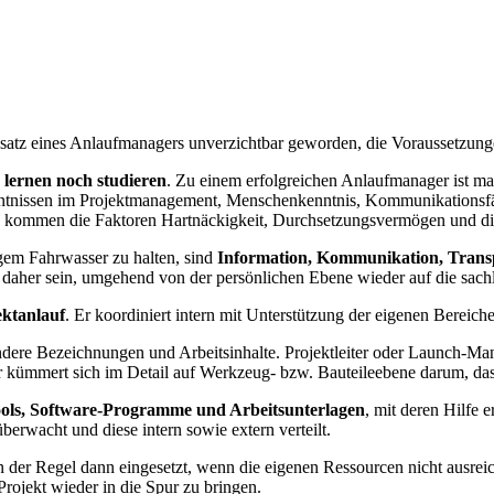
insatz eines Anlaufmanagers unverzichtbar geworden, die Voraussetzung
lernen noch studieren
. Zu einem erfolgreichen Anlaufmanager ist ma
ntnissen im Projektmanagement, Menschenkenntnis, Kommunikationsfähi
u kommen die Faktoren Hartnäckigkeit, Durchsetzungsvermögen und di
igem Fahrwasser zu halten, sind
Information, Kommunikation, Tran
ss daher sein, umgehend von der persönlichen Ebene wieder auf die sa
ektanlauf
. Er koordiniert intern mit Unterstützung der eigenen Bereic
ere Bezeichnungen und Arbeitsinhalte. Projektleiter oder Launch-Man
er kümmert sich im Detail auf Werkzeug- bzw. Bauteileebene darum, da
Tools, Software-Programme und Arbeitsunterlagen
, mit deren Hilfe 
berwacht und diese intern sowie extern verteilt.
 der Regel dann eingesetzt, wenn die eigenen Ressourcen nicht ausreic
 Projekt wieder in die Spur zu bringen.