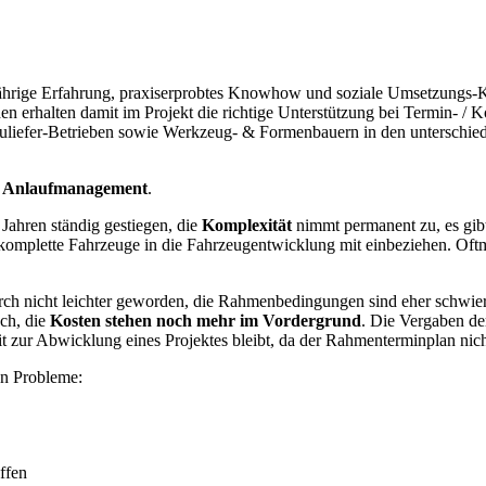
gjährige Erfahrung, praxiserprobtes Knowhow und soziale Umsetzungs-
en erhalten damit im Projekt die richtige Unterstützung bei Termin- 
 Zuliefer-Betrieben sowie Werkzeug- & Formenbauern in den untersch
 Anlaufmanagement
.
 Jahren ständig gestiegen, die
Komplexität
nimmt permanent zu, es gi
komplette Fahrzeuge in die Fahrzeugentwicklung mit einbeziehen. Oftma
rch nicht leichter geworden, die Rahmenbedingungen sind eher schwieri
och, die
Kosten stehen noch mehr im Vordergrund
. Die Vergaben de
it zur Abwicklung eines Projektes bleibt, da der Rahmenterminplan nich
en Probleme:
ffen