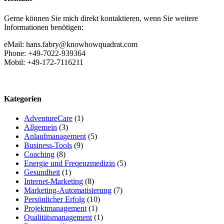
Gerne können Sie mich direkt kontaktieren, wenn Sie weitere
Informationen benötigen:
eMail: hans.fabry@knowhowquadrat.com
Phone: +49-7022-939364
Mobil: +49-172-7116211
Kategorien
AdventureCare
(1)
Allgemein
(3)
Anlaufmanagement
(5)
Business-Tools
(9)
Coaching
(8)
Energie und Freqenzmedizin
(5)
Gesundheit
(1)
Internet-Marketing
(8)
Marketing-Automatisierung
(7)
Persönlicher Erfolg
(10)
Projektmanagement
(1)
Qualitätsmanagement
(1)