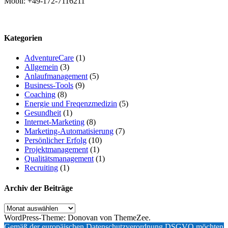
Mobil: +49-172-7116211
Kategorien
AdventureCare
(1)
Allgemein
(3)
Anlaufmanagement
(5)
Business-Tools
(9)
Coaching
(8)
Energie und Freqenzmedizin
(5)
Gesundheit
(1)
Internet-Marketing
(8)
Marketing-Automatisierung
(7)
Persönlicher Erfolg
(10)
Projektmanagement
(1)
Qualitätsmanagement
(1)
Recruiting
(1)
Archiv der Beiträge
Archiv
der
WordPress-Theme: Donovan von ThemeZee.
Beiträge
Gemäß der europäischen Datenschutzverordnung DSGVO möchten