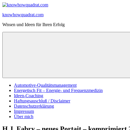
Zum
Inhalt
knowhowquadrat.com
springen
Wissen und Ideen für Ihren Erfolg
Automotive-Qualitätsmanagement
Energetisch Fit – Energie- und Frequenzmedizin
Ideen-Coaching
Haftungsauschluß / Disclaimer
Datenschutzerklärung
Impressum
Über mich
H.J. Fabry – neues Portait – komprimiert 