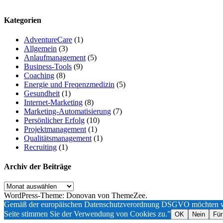
Kategorien
AdventureCare
(1)
Allgemein
(3)
Anlaufmanagement
(5)
Business-Tools
(9)
Coaching
(8)
Energie und Freqenzmedizin
(5)
Gesundheit
(1)
Internet-Marketing
(8)
Marketing-Automatisierung
(7)
Persönlicher Erfolg
(10)
Projektmanagement
(1)
Qualitätsmanagement
(1)
Recruiting
(1)
Archiv der Beiträge
Archiv
der
WordPress-Theme: Donovan von ThemeZee.
Beiträge
Gemäß der europäischen Datenschutzverordnung DSGVO möchten wir a
Seite stimmen Sie der Verwendung von Cookies zu.”
OK
Nein
Für