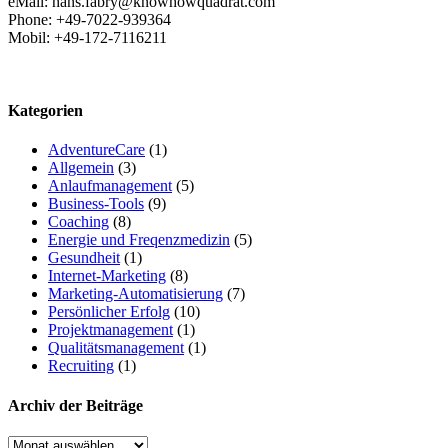
eMail: hans.fabry@knowhowquadrat.com
Phone: +49-7022-939364
Mobil: +49-172-7116211
Kategorien
AdventureCare
(1)
Allgemein
(3)
Anlaufmanagement
(5)
Business-Tools
(9)
Coaching
(8)
Energie und Freqenzmedizin
(5)
Gesundheit
(1)
Internet-Marketing
(8)
Marketing-Automatisierung
(7)
Persönlicher Erfolg
(10)
Projektmanagement
(1)
Qualitätsmanagement
(1)
Recruiting
(1)
Archiv der Beiträge
Archiv